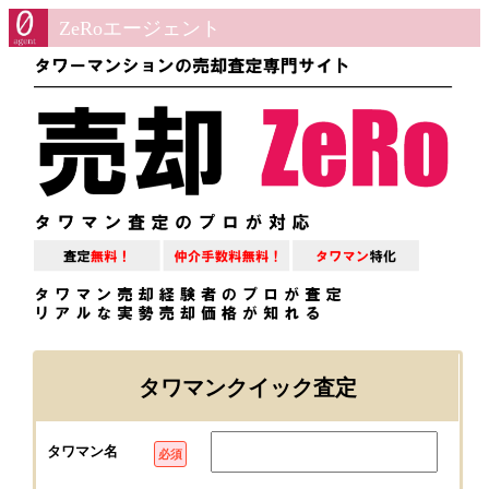
ZeRoエージェント
タワマンクイック査定
タワマン名
必須